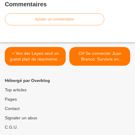
Commentaires
Ajouter un commentaire
< Von der Leyen veut un
CH Se connecter Juan
grand plan de réarmement
Branco: Survivre en
et Macron est prêt à
Oligarchie >
soulager les Français de
leurs économies !
Hébergé par Overblog
Top articles
Pages
Contact
Signaler un abus
C.G.U.