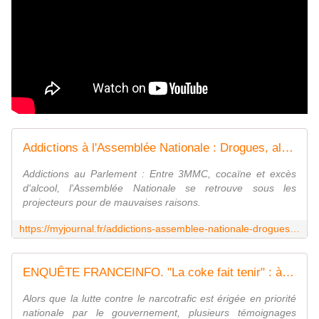
Addictions à l'Assemblée Nationale : Drogues, alcool et scandales au cœur du Parlement Français
Addictions au Parlement : Entre 3MMC, cocaïne et excès
d'alcool, l'Assemblée Nationale se retrouve sous les
projecteurs pour de mauvaises raisons.
https://myjournal.fr/addictions-assemblee-nationale-drogues-alcool-scandales/
ENQUÊTE FRANCEINFO. "La coke fait tenir" : à l'Assemblée nationale, "le tabou" de la consommation de drogue
Alors que la lutte contre le narcotrafic est érigée en priorité
nationale par le gouvernement, plusieurs témoignages