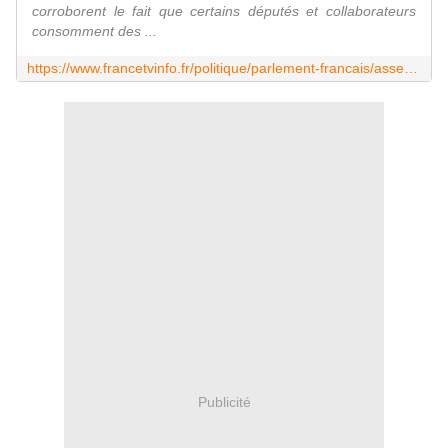
corroborent le fait que certains députés et collaborateurs
consomment des ...
https://www.francetvinfo.fr/politique/parlement-francais/assemblee-nationale/enquete-la-coke-fait-tenir-a-l-assemblee-nationale-le-tabou-de-la-consommation-de-drogue_7043150.html
Publicité