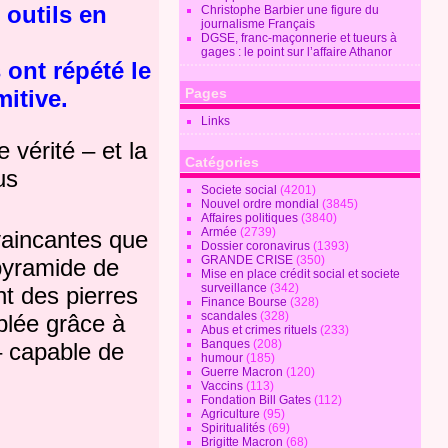
 outils en
Christophe Barbier une figure du
journalisme Français
DGSE, franc-maçonnerie et tueurs à
gages : le point sur l’affaire Athanor
ont répété le
Pages
mitive.
Links
 vérité – et la
Catégories
us
Societe social
(4201)
Nouvel ordre mondial
(3845)
Affaires politiques
(3840)
Armée
(2739)
vaincantes que
Dossier coronavirus
(1393)
GRANDE CRISE
(350)
yramide de
Mise en place crédit social et societe
surveillance
(342)
nt des pierres
Finance Bourse
(328)
scandales
(328)
blée grâce à
Abus et crimes rituels
(233)
Banques
(208)
– capable de
humour
(185)
Guerre Macron
(120)
Vaccins
(113)
Fondation Bill Gates
(112)
Agriculture
(95)
Spiritualités
(69)
Brigitte Macron
(68)