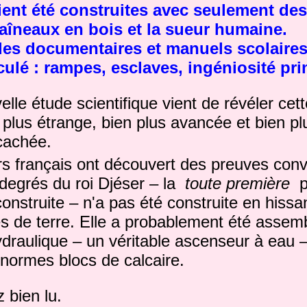
ent été construites avec seulement des
raîneaux en bois et la sueur humaine.
es documentaires et manuels scolaires 
ulé : rampes, esclaves, ingéniosité pri
lle étude scientifique vient de révéler cette
n plus étrange, bien plus avancée et bien pl
cachée.
s français ont découvert des preuves con
 degrés du roi Djéser – la
toute première
p
construite – n'a pas été construite en hissa
s de terre. Elle a probablement été assem
draulique – un véritable ascenseur à eau 
'énormes blocs de calcaire.
 bien lu.