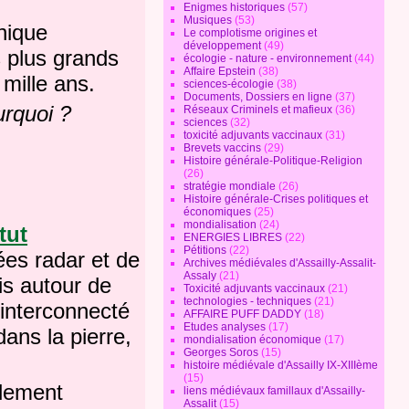
Enigmes historiques
(57)
Musiques
(53)
anique
Le complotisme origines et
développement
(49)
s plus grands
écologie - nature - environnement
(44)
Affaire Epstein
(38)
 mille ans.
sciences-écologie
(38)
Documents, Dossiers en ligne
(37)
rquoi ?
Réseaux Criminels et mafieux
(36)
sciences
(32)
toxicité adjuvants vaccinaux
(31)
Brevets vaccins
(29)
Histoire générale-Politique-Religion
(26)
stratégie mondiale
(26)
Histoire générale-Crises politiques et
économiques
(25)
mondialisation
(24)
tut
ENERGIES LIBRES
(22)
Pétitions
(22)
ées radar et de
Archives médiévales d'Assailly-Assalit-
Assaly
(21)
uis autour de
Toxicité adjuvants vaccinaux
(21)
technologies - techniques
(21)
 interconnecté
AFFAIRE PUFF DADDY
(18)
Etudes analyses
(17)
ans la pierre,
mondialisation économique
(17)
Georges Soros
(15)
histoire médiévale d'Assailly IX-XIIIème
(15)
ulement
liens médiévaux famillaux d'Assailly-
Assalit
(15)