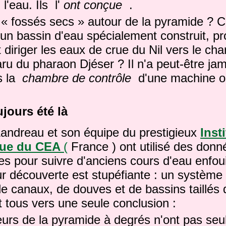
l'eau. Ils l'
ont conçue
.
 « fossés secs » autour de la pyramide ? C
 d'un bassin d'eau spécialement construit, 
t diriger les eaux de crue du Nil vers le cha
u du pharaon Djéser ? Il n'a peut-être jam
s la
chambre de contrôle
d'une machine ou
ujours été là
Landreau et son équipe du prestigieux
Insti
que du CEA
(
France ) ont utilisé des donn
lites pour suivre d'anciens cours d'eau enfo
r découverte est stupéfiante : un système
e canaux, de douves et de bassins taillés d
 tous vers une seule conclusion :
eurs de la pyramide à degrés n'ont pas se