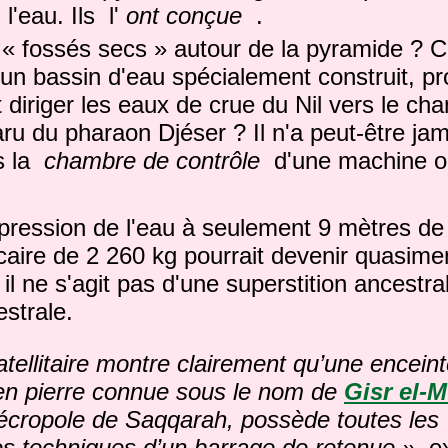
l'eau. Ils l'
ont conçue
.
 « fossés secs » autour de la pyramide ? C
 d'un bassin d'eau spécialement construit, 
t diriger les eaux de crue du Nil vers le cha
u du pharaon Djéser ? Il n'a peut-être jam
s la
chambre de contrôle
d'une machine ou
a pression de l'eau à seulement 9 mètres de
caire de 2 260 kg pourrait devenir quasiment
 il ne s'agit pas d'une superstition ancestr
estrale.
atellitaire montre clairement qu’une encein
 en pierre connue sous le nom de
Gisr el-M
nécropole de Saqqarah, possède toutes les
es techniques d’un barrage de retenue »,
ex