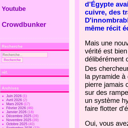
d'Égypte avai
Youtube
cuivre, des t
D'innombrabl
Crowdbunker
même récit éc
Mais une nouve
Recherche
vérité est bie
délibérément 
Des chercheur
réf.
la pyramide à
pierre jamais 
Archives
sur des rampe
Juin 2026
(1)
un système hy
Avril 2026
(2)
Mars 2026
(17)
faire flotter d
Février 2026
(46)
Janvier 2026
(18)
Décembre 2025
(28)
Novembre 2025
(39)
Oui, vous avez
Octobre 2025
(40)