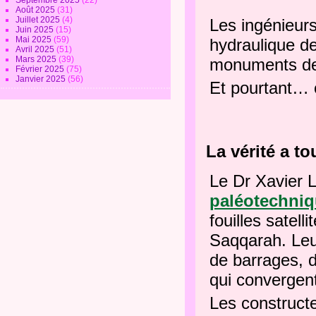
Septembre 2025
(22)
Août 2025
(31)
Juillet 2025
(4)
Les ingénieurs
Juin 2025
(15)
Mai 2025
(59)
hydraulique de
Avril 2025
(51)
Mars 2025
(39)
monuments de l
Février 2025
(75)
Janvier 2025
(56)
Et pourtant… 
La vérité a to
Le Dr Xavier 
paléotechni
fouilles satel
Saqqarah. Leu
de barrages, d
qui convergent
Les construct