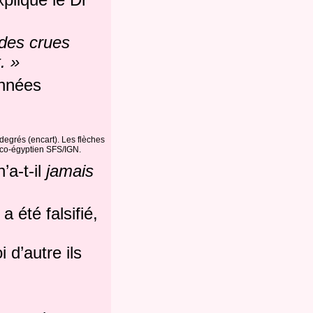
t des crues
. »
onnées
degrés (encart). Les flèches
anco-égyptien SFS/IGN.
a-t-il
jamais
a été falsifié,
d’autre ils