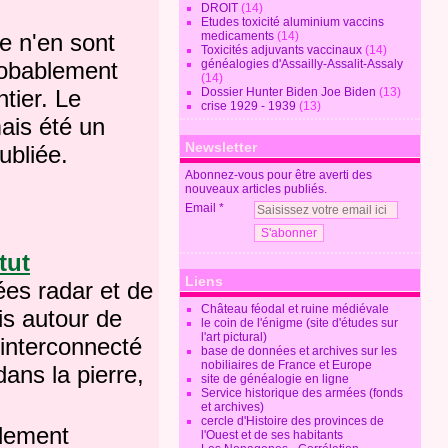
DROIT
(14)
Etudes toxicité aluminium vaccins
medicaments
(14)
e n'en sont
Toxicités adjuvants vaccinaux
(14)
généalogies d'Assailly-Assalit-Assaly
probablement
(14)
Dossier Hunter Biden Joe Biden
(13)
ntier. Le
crise 1929 - 1939
(13)
ais été un
Newsletter
bliée.
Abonnez-vous pour être averti des
nouveaux articles publiés.
Email
tut
Liens
ées radar et de
Château féodal et ruine médiévale
uis autour de
le coin de l'énigme (site d'études sur
l'art pictural)
 interconnecté
base de données et archives sur les
nobiliaires de France et Europe
ans la pierre,
site de généalogie en ligne
Service historique des armées (fonds
et archives)
cercle d'Histoire des provinces de
ulement
l'Ouest et de ses habitants