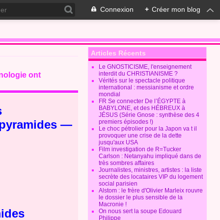
Connexion
+
Créer mon blog
Articles Récents
Le GNOSTICISME, l'enseignement
interdit du CHRISTIANISME ?
nologie ont
Vérités sur le spectacle politique
international : messianisme et ordre
mondial
FR Se connecter De l’ÉGYPTE à
s
BABYLONE, et des HÉBREUX à
JÉSUS (Série Gnose : synthèse des 4
s pyramides —
premiers épisodes !)
Le choc pétrolier pour la Japon va t il
provoquer une crise de la dette
jusqu'aux USA
Film investigation de R=Tucker
Carlson : Netanyahu impliqué dans de
très sombres affaires
Journalistes, ministres, artistes : la liste
secrète des locataires VIP du logement
social parisien
Alstom : le frère d'Olivier Marleix rouvre
le dossier le plus sensible de la
Macronie !
mides
On nous sert la soupe Edouard
Philippe