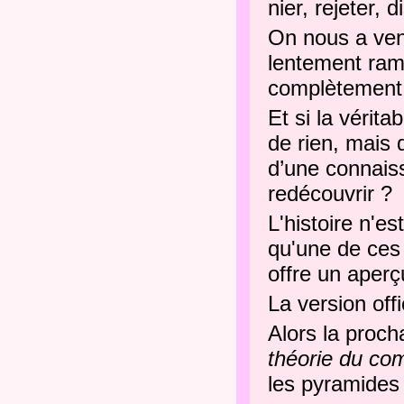
nier, rejeter, d
On nous a vend
lentement ramp
complètement 
Et si la vérit
de rien, mais
d’une connais
redécouvrir ?
L'histoire n'e
qu'une de ces 
offre un aperçu
La version offi
Alors la proch
théorie du com
les pyramides