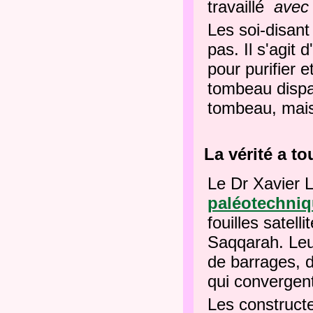
travaillé
avec
Les soi-disant
pas. Il s'agit
pour purifier e
tombeau dispar
tombeau, mai
La vérité a to
Le Dr Xavier 
paléotechni
fouilles satel
Saqqarah. Leu
de barrages, d
qui convergent
Les construct