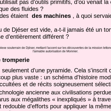
utilisait pas d’outils primitifs, d’où venait 
que des fluides ?
ides étaient
des machines
, à quoi servai
u de Djéser est vide, a-t-il jamais été un 
e d’entièrement différent ?
xe souterrain de Djéser, mettant l'accent sur les découvertes de la mission letton
l'aimable autorisation de Monnier.
 tromperie
as seulement d'une pyramide. Cela s'inscrit
up plus vaste : un schéma d'histoire modi
ccultées et de récits soigneusement sélect
chnologie ancienne aux civilisations perdu
arus aux mégalithes « inexpliqués » à trav
t redouble d’efforts pour appliquer la même