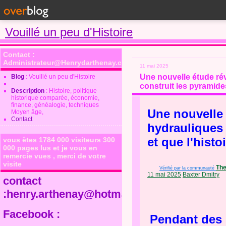
Vouillé un peu d'Histoire
Contact :
Administrateur@Henrydarthenay.com
11 mai 2025
Une nouvelle étude ré
Blog
: Vouillé un peu d'Histoire
construit les pyramides
Description
: Histoire, politique
historique comparée, économie,
finance, généalogie, techniques
Une nouvelle
Moyen âge,
Contact
hydrauliques 
et que l'histo
vous êtes 1784 000 visiteurs 300
000 pages lus et je vous en
remercie vues , merci de votre
visite
The
Vérifié par la communauté
11 mai 2025
Baxter Dmitry
contact
:henry.arthenay@hotmail.fr
Facebook :
Pendant des 