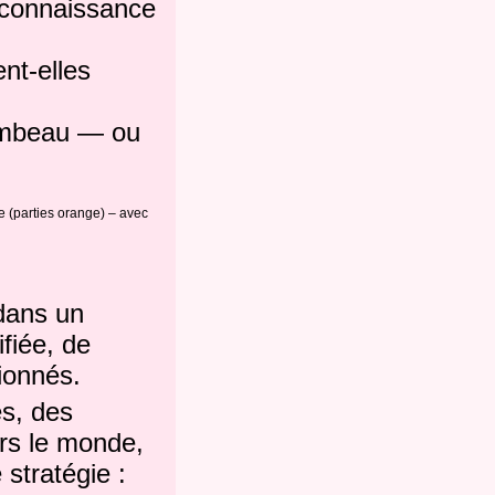
la connaissance
ent-elles
tombeau — ou
e (parties orange) – avec
 dans un
fiée, de
ionnés.
es, des
ers le monde,
 stratégie :