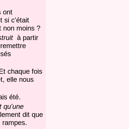
s ont
si c'était
 non moins ?
truit
à partir
 remettre
nsés
 Et chaque fois
t, elle nous
ais été.
t qu'une
lement dit que
s rampes.