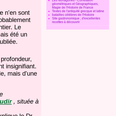
Les Nonagones - Corrélation
géométriques et Géographiques,
Magie de l'Histoire de France
e n'en sont
Textes de l'antiquité grecque et latine
batailles célébres de l'Histoire
probablement
Site gastronomique ; d'excellentes
recettes à découvrir
ntier. Le
ais été un
bliée.
 profondeur,
 insignifiant.
ale, mais d'une
te
udir
, située à
plique le Dr