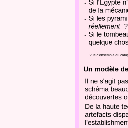
Si l’Égypte n’
de la mécani
Si les pyram
réellement
?
Si le tombea
quelque chos
Vue d'ensemble du comple
Un modèle de
Il ne s'agit p
schéma beauco
découvertes o
De la haute te
artefacts disp
l’establishmen