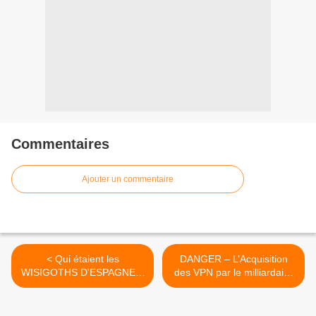
Commentaires
Ajouter un commentaire
< Qui étaient les
DANGER – L’Acquisition
WISIGOTHS D'ESPAGNE ?
des VPN par le milliardaire
Grandeur et chute des plus
Israélien Teddy Sagi :
BRILLANTS des
CyberGhost, ExpressVPN,
BARBARES
ZenMate, PIA… >