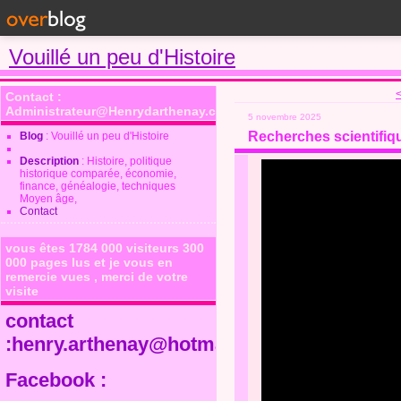
Vouillé un peu d'Histoire
<
Contact :
Administrateur@Henrydarthenay.com
5 novembre 2025
Recherches scientifiq
Blog
: Vouillé un peu d'Histoire
Description
: Histoire, politique
historique comparée, économie,
finance, généalogie, techniques
Moyen âge,
Contact
vous êtes 1784 000 visiteurs 300
000 pages lus et je vous en
remercie vues , merci de votre
visite
contact
:henry.arthenay@hotmail.fr
Facebook :