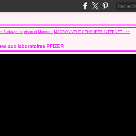
< Sarkozy en prison et Macron...
MACRON VEUT CENSURER INTERNET... >>
ues aux laboratoires PFIZER