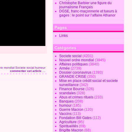
Christophe Barbier une figure du
journalisme Français
DGSE, franc-maçonnerie et tueurs à
gages : le point sur l’affaire Athanor
Pages
Links
Catégories
Societe social
(4201)
Nouvel ordre mondial
(3845)
Affaires politiques
(3840)
dre mondial
Societe social
humour
Armée
(2739)
commenter cet article
…
Dossier coronavirus
(1393)
GRANDE CRISE
(350)
Mise en place crédit social et societe
surveillance
(342)
Finance Bourse
(328)
scandales
(328)
Abus et crimes rituels
(233)
Banques
(208)
humour
(185)
Guerre Macron
(120)
Vaccins
(113)
Fondation Bill Gates
(112)
Agriculture
(95)
Spiritualités
(69)
Brigitte Macron
(68)