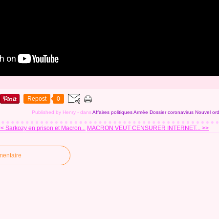
Repost
0
Published by Henry
-
dans
Affaires politiques
Armée
Dossier coronavirus
Nouvel or
< Sarkozy en prison et Macron...
MACRON VEUT CENSURER INTERNET... >>
mentaire