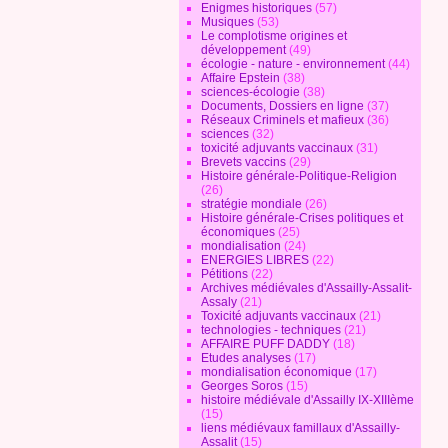
Enigmes historiques
(57)
Musiques
(53)
Le complotisme origines et
développement
(49)
écologie - nature - environnement
(44)
Affaire Epstein
(38)
sciences-écologie
(38)
Documents, Dossiers en ligne
(37)
Réseaux Criminels et mafieux
(36)
sciences
(32)
toxicité adjuvants vaccinaux
(31)
Brevets vaccins
(29)
Histoire générale-Politique-Religion
(26)
stratégie mondiale
(26)
Histoire générale-Crises politiques et
économiques
(25)
mondialisation
(24)
ENERGIES LIBRES
(22)
Pétitions
(22)
Archives médiévales d'Assailly-Assalit-
Assaly
(21)
Toxicité adjuvants vaccinaux
(21)
technologies - techniques
(21)
AFFAIRE PUFF DADDY
(18)
Etudes analyses
(17)
mondialisation économique
(17)
Georges Soros
(15)
histoire médiévale d'Assailly IX-XIIIème
(15)
liens médiévaux famillaux d'Assailly-
Assalit
(15)