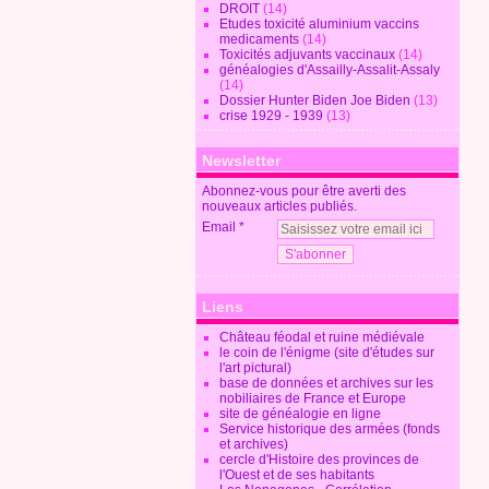
DROIT
(14)
Etudes toxicité aluminium vaccins
medicaments
(14)
Toxicités adjuvants vaccinaux
(14)
généalogies d'Assailly-Assalit-Assaly
(14)
Dossier Hunter Biden Joe Biden
(13)
crise 1929 - 1939
(13)
Newsletter
Abonnez-vous pour être averti des
nouveaux articles publiés.
Email
Liens
Château féodal et ruine médiévale
le coin de l'énigme (site d'études sur
l'art pictural)
base de données et archives sur les
nobiliaires de France et Europe
site de généalogie en ligne
Service historique des armées (fonds
et archives)
cercle d'Histoire des provinces de
l'Ouest et de ses habitants