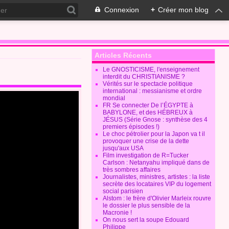
Connexion
+
Créer mon blog
Articles Récents
Le GNOSTICISME, l'enseignement
interdit du CHRISTIANISME ?
Vérités sur le spectacle politique
international : messianisme et ordre
mondial
FR Se connecter De l’ÉGYPTE à
BABYLONE, et des HÉBREUX à
JÉSUS (Série Gnose : synthèse des 4
premiers épisodes !)
Le choc pétrolier pour la Japon va t il
provoquer une crise de la dette
jusqu'aux USA
Film investigation de R=Tucker
Carlson : Netanyahu impliqué dans de
très sombres affaires
Journalistes, ministres, artistes : la liste
secrète des locataires VIP du logement
social parisien
Alstom : le frère d'Olivier Marleix rouvre
le dossier le plus sensible de la
Macronie !
On nous sert la soupe Edouard
Philippe