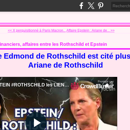
<< X perquisitionné à Paris Macron...
Affaire Epstein : Ariane de... >>
financiers, affaires entre les Rothschild et Epstein
 Edmond de Rothschild est cité plusi
Ariane de Rothschild