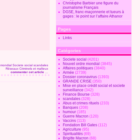
Christophe Barbier une figure du
journalisme Français
DGSE, franc-maçonnerie et tueurs à
gages : le point sur l’affaire Athanor
Pages
Links
Catégories
Societe social
(4201)
Nouvel ordre mondial
(3845)
 mondial
Societe social
scandales
Affaires politiques
(3840)
Réseaux Criminels et mafieux
commenter cet article
…
Armée
(2739)
Dossier coronavirus
(1393)
GRANDE CRISE
(350)
Mise en place crédit social et societe
surveillance
(342)
Finance Bourse
(328)
scandales
(328)
Abus et crimes rituels
(233)
Banques
(208)
humour
(185)
Guerre Macron
(120)
Vaccins
(113)
Fondation Bill Gates
(112)
Agriculture
(95)
Spiritualités
(69)
Brigitte Macron
(68)