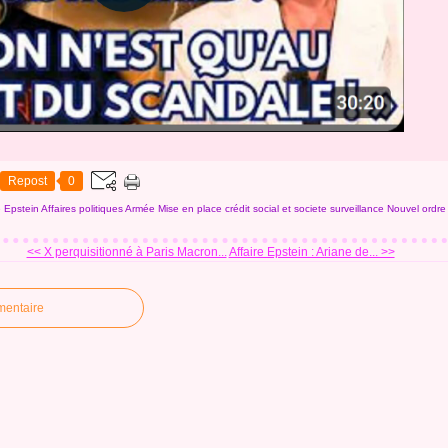
Repost
0
e Epstein
Affaires politiques
Armée
Mise en place crédit social et societe surveillance
Nouvel ordre
<< X perquisitionné à Paris Macron...
Affaire Epstein : Ariane de... >>
mentaire