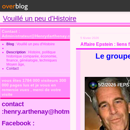
Vouillé un peu d'Histoire
Contact :
Administrateur@Henrydarthenay.com
5 février 2026
Affaire Epstein : liens 
Blog
: Vouillé un peu d'Histoire
Description
: Histoire, politique
Le groupe
historique comparée, économie,
finance, généalogie, techniques
Moyen âge,
Contact
vous êtes 1784 000 visiteurs 300
000 pages lus et je vous en
remercie vues , merci de votre
visite
contact
:henry.arthenay@hotmail.fr
Facebook :