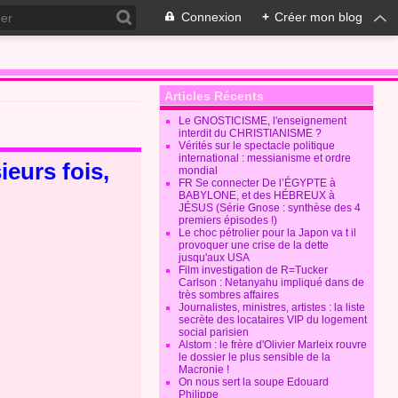
Connexion
+
Créer mon blog
Articles Récents
Le GNOSTICISME, l'enseignement
interdit du CHRISTIANISME ?
Vérités sur le spectacle politique
international : messianisme et ordre
eurs fois,
mondial
FR Se connecter De l’ÉGYPTE à
BABYLONE, et des HÉBREUX à
JÉSUS (Série Gnose : synthèse des 4
premiers épisodes !)
Le choc pétrolier pour la Japon va t il
provoquer une crise de la dette
jusqu'aux USA
Film investigation de R=Tucker
Carlson : Netanyahu impliqué dans de
très sombres affaires
Journalistes, ministres, artistes : la liste
secrète des locataires VIP du logement
social parisien
Alstom : le frère d'Olivier Marleix rouvre
le dossier le plus sensible de la
Macronie !
On nous sert la soupe Edouard
Philippe