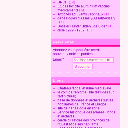
DROIT
(14)
Etudes toxicité aluminium vaccins
medicaments
(14)
Toxicités adjuvants vaccinaux
(14)
généalogies d'Assailly-Assalit-Assaly
(14)
Dossier Hunter Biden Joe Biden
(13)
crise 1929 - 1939
(13)
Newsletter
Abonnez-vous pour être averti des
nouveaux articles publiés.
Email
Liens
Château féodal et ruine médiévale
le coin de l'énigme (site d'études sur
l'art pictural)
base de données et archives sur les
nobiliaires de France et Europe
site de généalogie en ligne
Service historique des armées (fonds
et archives)
cercle d'Histoire des provinces de
l'Ouest et de ses habitants