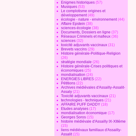
Enigmes historiques
(57)
Musiques
(53)
Le complotisme origines et
développement
(49)
écologie - nature - environnement
(44)
Affaire Epstein
(38)
sciences-écologie
(38)
Documents, Dossiers en ligne
(37)
Réseaux Criminels et mafieux
(36)
sciences
(32)
toxicité adjuvants vaccinaux
(31)
Brevets vaccins
(29)
Histoire générale-Politique-Religion
(26)
stratégie mondiale
(26)
Histoire générale-Crises politiques et
économiques
(25)
mondialisation
(24)
ENERGIES LIBRES
(22)
Pétitions
(22)
Archives médiévales d'Assailly-Assalit-
Assaly
(21)
Toxicité adjuvants vaccinaux
(21)
technologies - techniques
(21)
AFFAIRE PUFF DADDY
(18)
Etudes analyses
(17)
mondialisation économique
(17)
Georges Soros
(15)
histoire médiévale d'Assailly IX-XIIIème
(15)
liens médiévaux famillaux d'Assailly-
Assalit
(15)