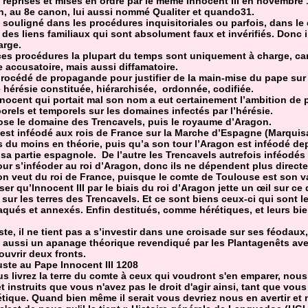
t reprises et mises en ordre par le même Innocent III en novembre
an, au 8e canon, lui aussi nommé Qualiter et quando31.
souligné dans les procédures inquisitoriales ou parfois, dans le 
 des liens familiaux qui sont absolument faux et invérifiés. Donc i
arge.
 ces procédures la plupart du temps sont uniquement à charge, car 
 accusatoire, mais aussi diffamatoire.
procédé de propagande pour justifier de la main-mise du pape sur l
e hérésie constituée, hiérarchisée, ordonnée, codifiée.
Innocent qui portait mal son nom a eut certainement l’ambition de 
orels et temporels sur les domaines infectés par l’hérésie.
ose le domaine des Trencavels, puis le royaume d’Aragon.
st inféodé aux rois de France sur la Marche d’Espagne (Marquisa
s du moins en théorie, puis qu’a son tour l’Aragon est inféodé d
sa partie espagnole. De l’autre les Trencavels autrefois inféodé
our s’inféoder au roi d’Aragon, donc ils ne dépendent plus direc
l’on veut du roi de France, puisque le comte de Toulouse est son v
ser qu’Innocent III par le biais du roi d’Aragon jette un œil sur ce 
sur les terres des Trencavels. Et ce sont biens ceux-ci qui sont l
taqués et annexés. Enfin destitués, comme hérétiques, et leurs bie
e, il ne tient pas a s’investir dans une croisade sur ses féodaux,
aussi un apanage théorique revendiqué par les Plantagenêts avec
 ouvrir deux fronts.
uste au Pape Innocent III 1208
us livrez la terre du comte à ceux qui voudront s'en emparer, nou
instruits que vous n'avez pas le droit d'agir ainsi, tant que vous
que. Quand bien même il serait vous devriez nous en avertir e