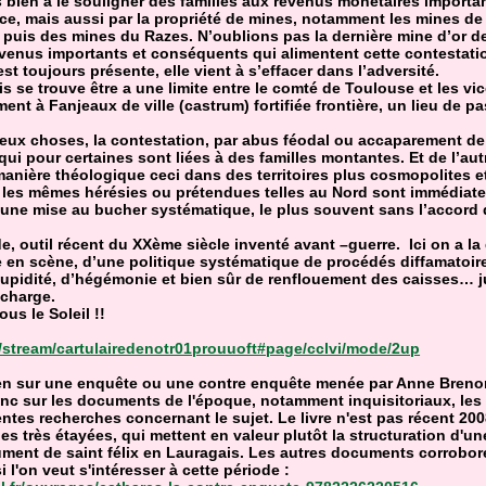
s bien à le souligner des familles aux revenus monétaires importan
e, mais aussi par la propriété de mines, notamment les mines de
 puis des mines du Razes. N’oublions pas la dernière mine d’or d
venus importants et conséquents qui alimentent cette contestatio
est toujours présente, elle vient à s’effacer dans l’adversité.
is se trouve être a une limite entre le comté de Toulouse et les v
nt à Fanjeaux de ville (castrum) fortifiée frontière, un lieu de p
eux choses, la contestation, par abus féodal ou accaparement de
ui pour certaines sont liées à des familles montantes. Et de l’aut
manière théologique ceci dans des territoires plus cosmopolites e
e, les mêmes hérésies ou prétendues telles au Nord sont immédia
, une mise au bucher systématique, le plus souvent sans l’accord
, outil récent du XXème siècle inventé avant –guerre. Ici on a l
 en scène, d’une politique systématique de procédés diffamatoir
 cupidité, d’hégémonie et bien sûr de renflouement des caisses… ju
charge.
us le Soleil !!
g/stream/cartulairedenotr01prouuoft#page/cclvi/mode/2up
ien sur une enquête ou une contre enquête menée par Anne Breno
onc sur les documents de l'époque, notamment inquisitoriaux, les
érentes recherches concernant le sujet. Le livre n'est pas récent 200
s très étayées, qui mettent en valeur plutôt la structuration d'un
ent de saint félix en Lauragais. Les autres documents corrobore
 l'on veut s'intéresser à cette période :