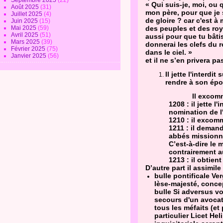
Septembre 2025
(22)
« Qui suis-je, moi, ou 
Août 2025
(31)
mon père, pour que je 
Juillet 2025
(4)
de gloire ? car c'est à
Juin 2025
(15)
Mai 2025
(59)
des peuples et des roy
Avril 2025
(51)
aussi pour que tu bâtiss
Mars 2025
(39)
donnerai les clefs du r
Février 2025
(75)
dans le ciel. »
Janvier 2025
(56)
et il ne s’en privera pas
Il jette l'interd
rendre à son ép
Il excom
1208 : il jette 
nomination de 
1210 : il excom
1211 : il deman
abbés missionna
C’est-à-dire le m
contrairement a
1213 : il obtien
D’autre part il assimil
bulle pontificale Ver
lèse-majesté, conce
bulle Si adversus vo
secours d'un avocat,
tous les méfaits (et
particulier Licet He