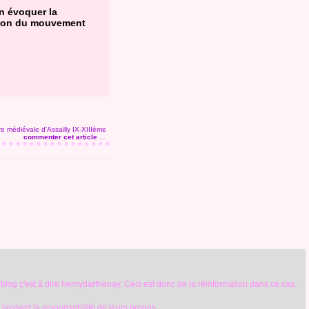
n évoquer la
sation du mouvement
ire médiévale d'Assailly IX-XIIIème
commenter cet article
…
 blog ç'est à dire henrydarthenay. Ceci est donc de la réinformation dans ce cas.
r laissant la responsabilité de leurs propos.