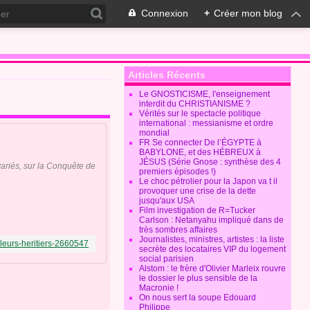
Connexion
+
Créer mon blog
Articles Récents
Le GNOSTICISME, l'enseignement
interdit du CHRISTIANISME ?
Vérités sur le spectacle politique
international : messianisme et ordre
mondial
FR Se connecter De l’ÉGYPTE à
BABYLONE, et des HÉBREUX à
JÉSUS (Série Gnose : synthèse des 4
variés, sur la Conquête de
premiers épisodes !)
Le choc pétrolier pour la Japon va t il
provoquer une crise de la dette
jusqu'aux USA
Film investigation de R=Tucker
Carlson : Netanyahu impliqué dans de
très sombres affaires
Journalistes, ministres, artistes : la liste
-leurs-heritiers-2660547
secrète des locataires VIP du logement
social parisien
Alstom : le frère d'Olivier Marleix rouvre
le dossier le plus sensible de la
Macronie !
On nous sert la soupe Edouard
Philippe