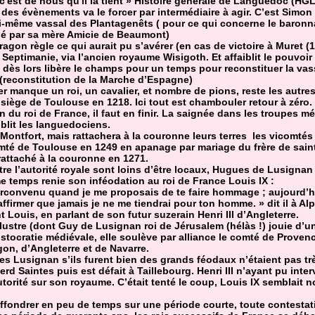
 c'est de nous qu'il la tient » Histoire générale de Languedoc (HGL)
des évènements va le forcer par intermédiaire à agir. C’est Simon
i-même vassal des Plantagenêts ( pour ce qui concerne le baron
tié par sa mère Amicie de Beaumont)
Aragon règle ce qui aurait pu s’avérer (en cas de victoire à Muret (
 Septimanie, via l’ancien royaume Wisigoth. Et affaiblit le pouvoir
 dès lors libère le champs pour un temps pour reconstituer la vas
(reconstitution de la Marche d’Espagne)
ier manque un roi, un cavalier, et nombre de pions, reste les autr
 siège de Toulouse en 1218. Ici tout est chambouler retour à zéro.
 du roi de France, il faut en finir. La saignée dans les troupes mé
blit les languedociens.
es Montfort, mais rattachera à la couronne leurs terres les vicomtés 
té de Toulouse en 1249 en apanage par mariage du frère de saint 
attaché à la couronne en 1271.
e l’autorité royale sont loins d’être locaux, Hugues de Lusignan
 temps renie son inféodation au roi de France Louis IX :
circonvenu quand je me proposais de te faire hommage ; aujourd’hu
 t affirmer que jamais je ne me tiendrai pour ton homme. » dit il à 
nt Louis, en parlant de son futur suzerain Henri III d’Angleterre.
llustre (dont Guy de Lusignan roi de Jérusalem (hélàs !) jouie d’
stocratie médiévale, elle soulève par alliance le comté de Provenc
gon, d’Angleterre et de Navarre.
es Lusignan s’ils furent bien des grands féodaux n’étaient pas trè
d Saintes puis est défait à Taillebourg. Henri III n’ayant pu inte
torité sur son royaume. C’était tenté le coup, Louis IX semblait 
’effondrer en peu de temps sur une période courte, toute contestat