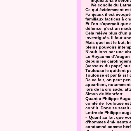
inquisitoriale seron
IVe concile du Latr
Ce qui évidemment est 
Fanjeaux il est évoqué
familiaux factices à ch
Et l’on s’aperçoit que
défense, ç’est un mode
Cela relève plus d’un 
investigués. Il faut un
Mais quel est le but, 
pleins pouvoirs intemp
N’oublions par une ch
Le Royaume d’Aragon e
depuis les carolingien
(vassaux du pape) sur 
Toulouse le quittent p
Toulouse et par là si 
De ce fait, on peut pen
appartient, notamment 
lors de la croisade, at
Simon de Montfort.
Quant à Philippe August
comté de Toulouse est 
conflit. Donc se serait
Lettre de Philippe aug
« Quant au fait que vo
d'hommes émi- nents et 
condamné comme héréti