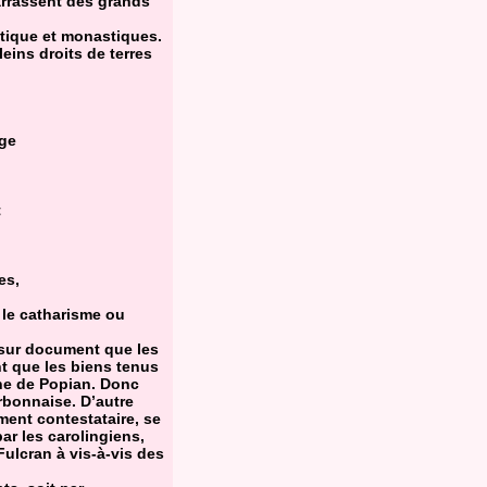
arrassent des grands
stique et monastiques.
leins droits de terres
age
t
es,
 le catharisme ou
 sur document que les
 que les biens tenus
ine de Popian. Donc
rbonnaise. D’autre
ment contestataire, se
ar les carolingiens,
Fulcran à vis-à-vis des