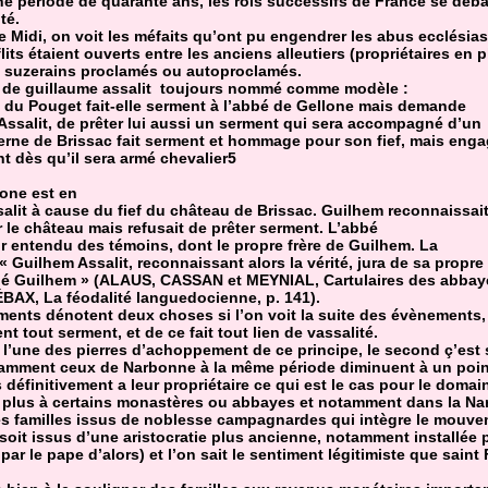
e période de quarante ans, les rois successifs de France se déb
té.
e Midi, on voit les méfaits qu’ont pu engendrer les abus ecclésia
lits étaient ouverts entre les anciens alleutiers (propriétaires en p
ux suzerains proclamés ou autoproclamés.
 de guillaume assalit toujours nommé comme modèle :
s du Pouget fait-elle serment à l’abbé de Gellone mais demande
ssalit, de prêter lui aussi un serment qui sera accompagné d’un
erne de Brissac fait serment et hommage pour son fief, mais eng
nt dès qu’il sera armé chevalier5
lone est en
salit à cause du fief du château de Brissac. Guilhem reconnaissai
le château mais refusait de prêter serment. L’abbé
oir entendu des témoins, dont le propre frère de Guilhem. La
 Guilhem Assalit, reconnaissant alors la vérité, jura de sa propre
abbé Guilhem » (ALAUS, CASSAN et MEYNIAL, Cartulaires des abbay
DÉBAX, La féodalité languedocienne, p. 141).
ents dénotent deux choses si l’on voit la suite des évènements,
nt tout serment, et de ce fait tout lien de vassalité.
 l’une des pierres d’achoppement de ce principe, le second ç’est
mment ceux de Narbonne à la même période diminuent à un point
 définitivement a leur propriétaire ce qui est le cas pour le doma
e plus à certains monastères ou abbayes et notamment dans la Na
es familles issus de noblesse campagnardes qui intègre le mouve
soit issus d’une aristocratie plus ancienne, notamment installée p
ar le pape d’alors) et l’on sait le sentiment légitimiste que saint 