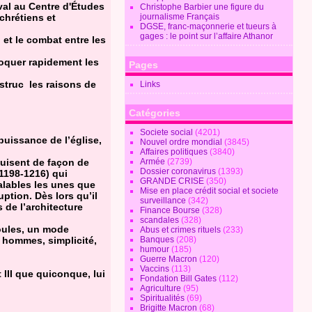
val au Centre d'Études
Christophe Barbier une figure du
chrétiens et
journalisme Français
DGSE, franc-maçonnerie et tueurs à
gages : le point sur l’affaire Athanor
et le combat entre les
oquer rapidement les
Pages
struc les raisons de
Links
Catégories
Societe social
(4201)
puissance de l’église,
Nouvel ordre mondial
(3845)
Affaires politiques
(3840)
duisent de façon de
Armée
(2739)
Dossier coronavirus
(1393)
1198-1216) qui
GRANDE CRISE
(350)
alables les unes que
Mise en place crédit social et societe
ption. Dès lors qu’il
surveillance
(342)
 de l’architecture
Finance Bourse
(328)
scandales
(328)
foules, un mode
Abus et crimes rituels
(233)
s hommes, simplicité,
Banques
(208)
humour
(185)
Guerre Macron
(120)
Vaccins
(113)
 III que quiconque, lui
Fondation Bill Gates
(112)
Agriculture
(95)
Spiritualités
(69)
Brigitte Macron
(68)