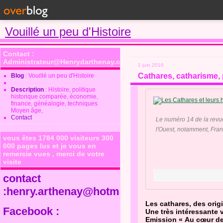
Vouillé un peu d'Histoire
Contact :
Administrateur@Henrydarthenay.com
1 juin 2016
Cathares, catharisme, 
Blog
: Vouillé un peu d'Histoire
Description
: Histoire, politique
historique comparée, économie,
finance, généalogie, techniques
Moyen âge,
Contact
Le numéro 14 de la revue 
l'Ouest, notamment, Franc
vous êtes 1784 000 visiteurs 300
000 pages lus et je vous en
remercie vues , merci de votre
visite
contact
:henry.arthenay@hotmail.fr
Les cathares, des orig
Facebook :
Une très intéressante v
Emission « Au cœur de 