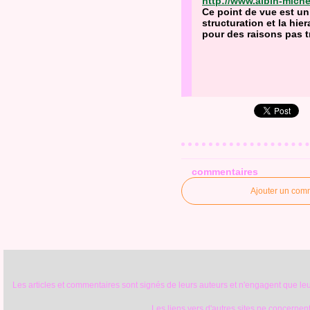
http://www.albin-mich
Ce point de vue est un
structuration et la hie
pour des raisons pas tr
commentaires
Ajouter un com
Les articles et commentaires sont signés de leurs auteurs et n'engagent que leur
Les liens vers d'autres sites ne concernent 