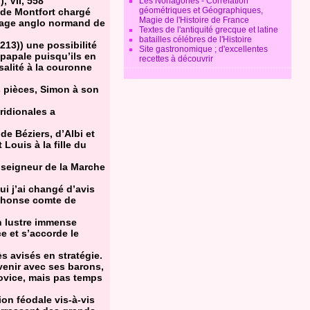
, VII, 558
Les Nonagones - Corrélation
géométriques et Géographiques,
 de Montfort chargé
Magie de l'Histoire de France
nage anglo normand de
Textes de l'antiquité grecque et latine
batailles célébres de l'Histoire
1213)) une possibilité
Site gastronomique ; d'excellentes
 papale puisqu’ils en
recettes à découvrir
salité à la couronne
es pièces, Simon à son
ridionales a
de Béziers, d’Albi et
Louis à la fille du
 seigneur de la Marche
i j’ai changé d’avis
Alphonse comte de
un lustre immense
e et s’accorde le
s avisés en stratégie.
rvenir avec ses barons,
novice, mais pas temps
ion féodale vis-à-vis