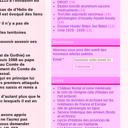
 1215 à l'occasion du
DROIT
(14)
Etudes toxicité aluminium vaccins
cas de d’Helis de
medicaments
(14)
l est évoqué des liens
Toxicités adjuvants vaccinaux
(14)
généalogies d'Assailly-Assalit-Assaly
(14)
il n’y a pas de
Dossier Hunter Biden Joe Biden
(13)
crise 1929 - 1939
(13)
es territoires
pouvoir asseoir ses
Newsletter
Abonnez-vous pour être averti des
nouveaux articles publiés.
t de Gothie) ce
epuis 1068 au pape
Email
s au Comte de
tement du Comte de
assal.
qui en principe lui
Liens
es premiers attaqués
ns saisis et remis a
Château féodal et ruine médiévale
le coin de l'énigme (site d'études sur
 d’autant plus que le
l'art pictural)
base de données et archives sur les
 lesquels il est en
nobiliaires de France et Europe
site de généalogie en ligne
Service historique des armées (fonds
s avons appris
et archives)
 ne l'aurez pas
cercle d'Histoire des provinces de
t nous demander
l'Ouest et de ses habitants