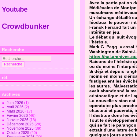
Avec la participation 
Médiévales de Montpell
Youtube
musulmans médiévaux,
Un échange détaillé su
féodaux, le pouvoir int
Crowdbunker
Franck Ferrand fait u
intérêts en jeu.
Le débat qui suit évo
l’hérésie.
Mark G. Pegg « essai h
Recherche
Washington de Saint-L
https://hal.archives-o
Raisons de l’hérésie q
ou du moins l’interprét
Si déjà et depuis long
moins en moins cléric
réf.
fustigeaient les évêch
les autres. Malversati
avait abandonné la mani
Archives
aristocratique et de l
La nouvelle vision est
Juin 2026
(1)
opératoire plus proche
Avril 2026
(2)
chasteté et pauvreté, i
Mars 2026
(17)
Il destitue donc les é
Février 2026
(46)
Janvier 2026
(18)
Tout le développement 
Décembre 2025
(28)
qui se fait le parangon
Novembre 2025
(39)
extrait d'une lettre écri
Octobre 2025
(40)
quelques jours après le