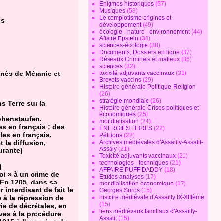
Enigmes historiques
(57)
Musiques
(53)
Le complotisme origines et
us
développement
(49)
écologie - nature - environnement
(44)
Affaire Epstein
(38)
sciences-écologie
(38)
Documents, Dossiers en ligne
(37)
Réseaux Criminels et mafieux
(36)
sciences
(32)
Agnès de Méranie et
toxicité adjuvants vaccinaux
(31)
Brevets vaccins
(29)
Histoire générale-Politique-Religion
(26)
stratégie mondiale
(26)
ns Terre sur la
Histoire générale-Crises politiques et
économiques
(25)
Hohenstaufen.
mondialisation
(24)
s en français ; des
ENERGIES LIBRES
(22)
les en français.
Pétitions
(22)
t la diffusion,
Archives médiévales d'Assailly-Assalit-
Assaly
(21)
urante)
Toxicité adjuvants vaccinaux
(21)
technologies - techniques
(21)
)
AFFAIRE PUFF DADDY
(18)
foi » à un crime de
Etudes analyses
(17)
 En 1205, dans sa
mondialisation économique
(17)
interdisant de fait le
Georges Soros
(15)
 à la répression de
histoire médiévale d'Assailly IX-XIIIème
(15)
ie de décrétales, en
liens médiévaux famillaux d'Assailly-
ives à la procédure
Assalit
(15)