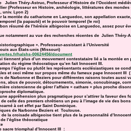
de Julien Théry-Astruc, Professeur d’Histoire de l’Occident médiè
ier (Professeur en Histoire, archéologie, littératures des mondes 
 univ. Lyon 2)
r la montée du catharisme en Languedoc, son appellation exacte, 
emporel (la papauté) et le pouvoir temporel (le roi)
n bon résumé de l’hérésie albigeoise en Languedoc, assez pour év
que notamment au vue des recherches récentes de Julien Théry-A
istoriographique ». Professeur-assistant à l’Université
ouis aux États-unis (Missouri)
uvertes.fr/halshs-00624456/document
ui tiennent plus d’un mouvement contestataire lié a la montée en 
ation du régime théocratique qu’en fait Innocent III.
temps l’église ou plutôt les représentants ecclésiastiques se con
ales et ceci même sur propos même du fameux pape Innocent III (
és de Narbonne et Beziers pour différentes raisons toutes aussi v
ons, abus de pouvoir, détournements, simonie, concubinage, corru
ère cistercienne de gérer l’affaire « cathare » plus proche disons
’approche diplomatique.
 une appréhension plus pragmatique pour s’attirer la faveur des 
 de celle des premiers chrétiens un peu à l’image de vie des bon
ncarné à cet effet par Saint Dominique.
vêques de Narbonne Beziers et Toulouse.
de la croisade albigeoise tient plus de la personnalité d’Innocent
 de l’église théocratique
te
 sacre triomphal d’Innocent III :