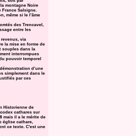
ts, soit par
 la montagne Noire
e France Salsigne.
n, même si le l’âme
icomtés des Trencavel,
assage entre les
 revenus, via
re la mise en forme de
t souples dans la
tement interrompues
 du pouvoir temporel
a démonstration d’une
es simplement dans le
stifiés par ces
n Historienne de
 codex cathares sur
8 mais il a le mérite de
e église cathare,
nt ce texte. C'est une