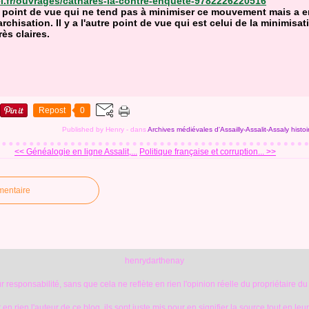
el.fr/ouvrages/cathares-la-contre-enquete-9782226220516
 point de vue qui ne tend pas à minimiser ce mouvement mais a e
rarchisation. Il y a l'autre point de vue qui est celui de la minimi
ès claires.
Repost
0
Published by Henry
-
dans
Archives médiévales d'Assailly-Assalit-Assaly
histo
<< Généalogie en ligne Assalit,...
Politique française et corruption... >>
mentaire
henrydarthenay
 responsabilité, sans que cela ne reflète en rien l'opinion réelle du propriétaire du
en rien l'auteur de ce blog, ils sont juste mis pour en signifier la source tout en leu