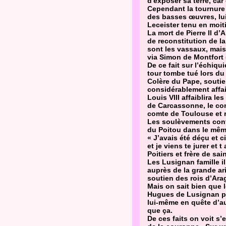
d'exposer sa terre, car
Cependant la tournure 
des basses œuvres, lu
Leceister tenu en moi
La mort de Pierre II d’
de reconstitution de la
sont les vassaux, mais
via Simon de Montfort 
De ce fait sur l’échiqu
tour tombe tué lors du
Colère du Pape, soutien
considérablement affai
Louis VIII affaiblira l
de Carcassonne, le com
comte de Toulouse et r
Les soulèvements contr
du Poitou dans le même
« J’avais été déçu et 
et je viens te jurer et
Poitiers et frère de sai
Les Lusignan famille i
auprès de la grande ari
soutien des rois d’Ara
Mais on sait bien que l
Hugues de Lusignan per
lui-même en quête d’au
que ça.
De ces faits on voit s