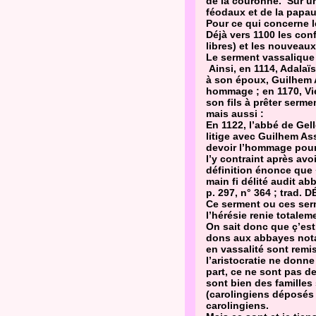
de la couronne. Sur un
féodaux et de la papau
Pour ce qui concerne l
Déjà vers 1100 les conf
libres) et les nouvea
Le serment vassalique
Ainsi, en 1114, Adalaï
à son époux, Guilhem A
hommage ; en 1170, Vi
son fils à prêter serme
mais aussi :
En 1122, l’abbé de Gel
litige avec Guilhem As
devoir l’hommage pour 
l’y contraint après av
définition énonce que «
main fi délité audit 
p. 297, n° 364 ; trad. 
Ce serment ou ces serm
l’hérésie renie totaleme
On sait donc que ç’est
dons aux abbayes nota
en vassalité sont remis
l’aristocratie ne donn
part, ce ne sont pas d
sont bien des familles 
(carolingiens déposés p
carolingiens.