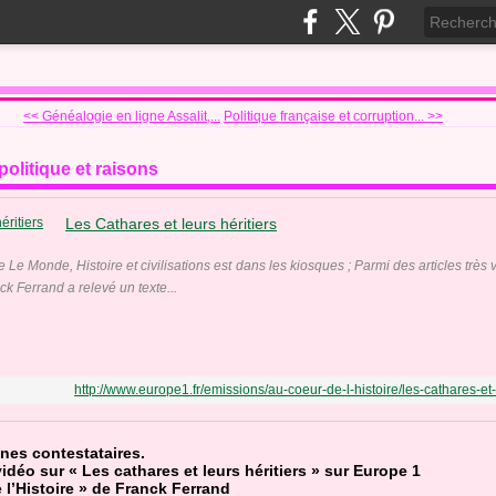
<< Généalogie en ligne Assalit,...
Politique française et corruption... >>
politique et raisons
Les Cathares et leurs héritiers
Le Monde, Histoire et civilisations est dans les kiosques ; Parmi des articles très 
k Ferrand a relevé un texte...
http://www.europe1.fr/emissions/au-coeur-de-l-histoire/les-cathares-et
ines contestataires.
idéo sur « Les cathares et leurs héritiers » sur Europe 1
l’Histoire » de Franck Ferrand