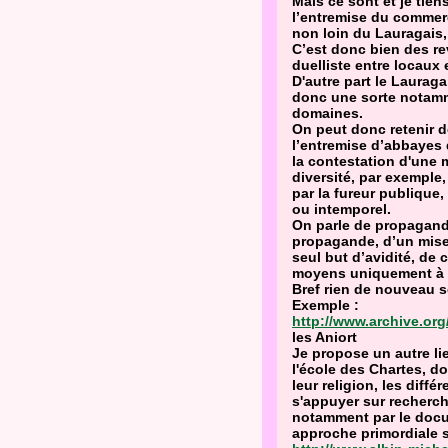
Mais ce sont et je tien
l’entremise du commerc
non loin du Lauragais,
C’est donc bien des re
duelliste entre locaux 
D'autre part le Lauraga
donc une sorte notamme
domaines.
On peut donc retenir d
l’entremise d’abbayes q
la contestation d'une 
diversité, par exempl
par la fureur publique
ou intemporel.
On parle de propagande
propagande, d’un mise
seul but d’avidité, de
moyens uniquement à 
Bref rien de nouveau so
Exemple :
http://www.archive.or
les Aniort
Je propose un autre l
l'école des Chartes, d
leur religion, les diff
s'appuyer sur recherche
notamment par le docum
approche primordiale si