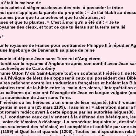
qu'était la maison de
sois admis à siéger au-dessus des rois, à posséder le trône
 moi que s'applique la parole du prophète : « Je t'ai établi au-dess
aumes pour que tu arraches et que tu détruises, et
es et que tu plantes. » C'est à moi qu'il a été dit : « Je te
oyaume des cieux, et tout ce que tu lieras sur la terra sera lié
 !
it sur le royaume de France pour contraindre Philippe II à répudier 
ouse Ingeburge de Danemark sa place de reine
munie et dépose Jean sans Terre roi d’Angleterre
l'interdit sur le royaume d'Angleterre après son conflit avec Jean sa
l'archevêque de Cantorbéry
munie Otton IV du Saint-Empire tout en soutenant Frédéric II de 
de à l'évêque de Metz de s'opposer à ceux qui possèdent des Bible
ires prêchent contre les traductions françaises et brûlent les Bib
aintien total de la bible entre la main des clercs, l’interprétation e
ux cathares qui eux ont l’évangile de Jean en langue vulgaire (co
t la soumission de Jean sans Terre.
e l’hérésie ou les hérésies a un crime de lèse majesté, (droit romain
gentis in senium (25 mars 1199), il assimile l’« aberration dans la 
pt romain redécouvert à cette époque par les autorités laïques30.
s, il condamne ceux qui viennent à la défense des hérétiques, leur 
 voire de témoins à décharge. La procédure inquisitoire, destinée
 pas seulement des hérésies) est complétée et codifiée par une sér
li (1199) et Qualiter et quando (1206). Toutes les dispositions relat