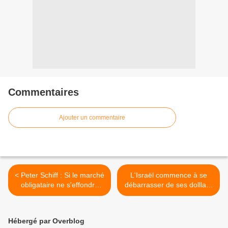
Commentaires
Ajouter un commentaire
< Peter Schiff : Si le marché
L'Israël commence à se
obligataire ne s'effondre
débarrasser de ses dolllars
pas, le marché boursier le
et de ses euros >
fera
Hébergé par Overblog