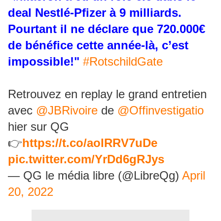
deal Nestlé-Pfizer à 9 milliards.
Pourtant il ne déclare que 720.000€
de bénéfice cette année-là, c’est
impossible!"
#RotschildGate
Retrouvez en replay le grand entretien
avec
@JBRivoire
de
@Offinvestigatio
hier sur QG
👉
https://t.co/aoIRRV7uDe
pic.twitter.com/YrDd6gRJys
— QG le média libre (@LibreQg)
April
20, 2022