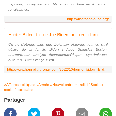
Exposing corruption and blackmail to drive an American
renaissance.
https://marcopolousa.org/
Hunter Biden, fils de Joe Biden, au cœur d'un scandale de corruption - Vouillé un peu d'Histoire
On ne s'étonne plus que Zelensky obtienne tout ce qu'il
désire de la famille Biden ! Avec Stanislas Berton,
entrepreneur, analyse économique/Risques systémiques,
auteur d' "Etre Français: lett...
http://www.henrydarthenay.com/2022/10/hunter-biden-fils-de-joe-biden-au-coeur-d-un-scandale-de-corruption.html
#Affaires politiques
#Armée
#Nouvel ordre mondial
#Societe
social
#scandales
Partager