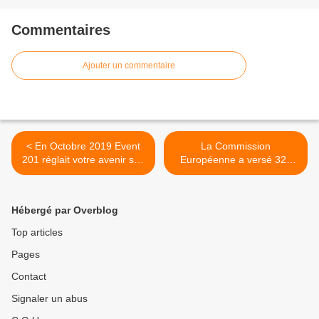
Commentaires
Ajouter un commentaire
< En Octobre 2019 Event
La Commission
201 réglait votre avenir soit
Européenne a versé 320
une splendide pandémie !
millions à une société
dirigée par le mari de Von
Der Leyen >
Hébergé par Overblog
Top articles
Pages
Contact
Signaler un abus