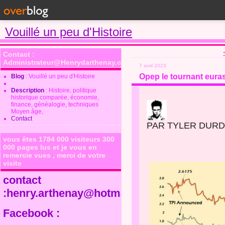
Vouillé un peu d'Histoire
Contact :
Administrateur@Henrydarthenay.com
7 avril 2023
Opep le tournant euras
Blog
: Vouillé un peu d'Histoire
Description
: Histoire, politique
historique comparée, économie,
finance, généalogie, techniques
Moyen âge,
Contact
PAR TYLER DUR
vous êtes 1784 000 visiteurs 300
000 pages lus et je vous en
remercie vues , merci de votre
visite
contact
:henry.arthenay@hotmail.fr
Facebook :