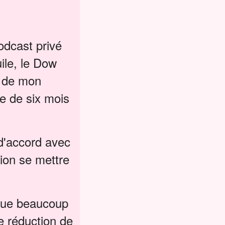
odcast privé
uile, le Dow
s de mon
se de six mois
 d'accord avec
ion se mettre
 que beaucoup
e réduction de