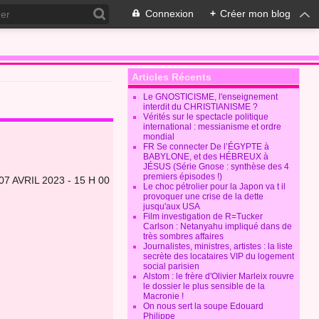
Connexion
+
Créer mon blog
Articles Récents
Le GNOSTICISME, l'enseignement
interdit du CHRISTIANISME ?
Vérités sur le spectacle politique
international : messianisme et ordre
mondial
FR Se connecter De l’ÉGYPTE à
BABYLONE, et des HÉBREUX à
JÉSUS (Série Gnose : synthèse des 4
premiers épisodes !)
7 AVRIL 2023 - 15 H 00
Le choc pétrolier pour la Japon va t il
provoquer une crise de la dette
jusqu'aux USA
Film investigation de R=Tucker
Carlson : Netanyahu impliqué dans de
très sombres affaires
Journalistes, ministres, artistes : la liste
secrète des locataires VIP du logement
social parisien
Alstom : le frère d'Olivier Marleix rouvre
le dossier le plus sensible de la
Macronie !
On nous sert la soupe Edouard
Philippe