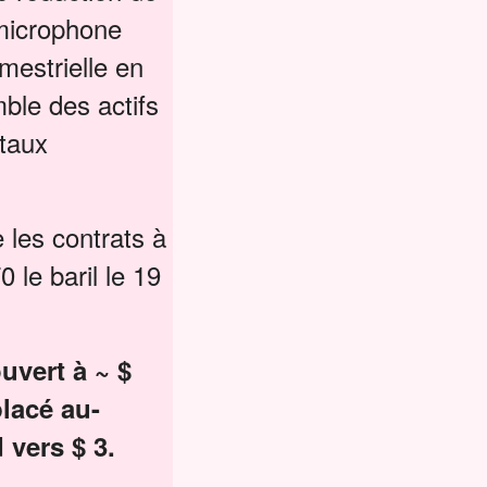
 microphone
imestrielle en
mble des actifs
étaux
 les contrats à
 le baril le 19
uvert à ~ $
placé au-
 vers $ 3.