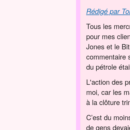
Rédigé par To
Tous les mercr
pour mes clien
Jones et le Bi
commentaire su
du pétrole ét
L'action des p
moi, car les m
à la clôture tr
C’est du moin
de gens devai