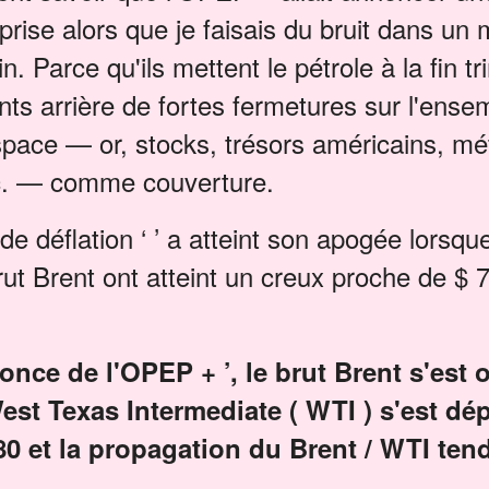
prise alors que je faisais du bruit dans un
 Parce qu'ils mettent le pétrole à la fin tr
vents arrière de fortes fermetures sur l'ense
espace — or, stocks, trésors américains, m
etc. — comme couverture.
 déflation ‘ ’ a atteint son apogée lorsque
rut Brent ont atteint un creux proche de $ 70
once de l'OPEP + ’, le brut Brent s'est o
West Texas Intermediate ( WTI ) s'est dé
0 et la propagation du Brent / WTI tend