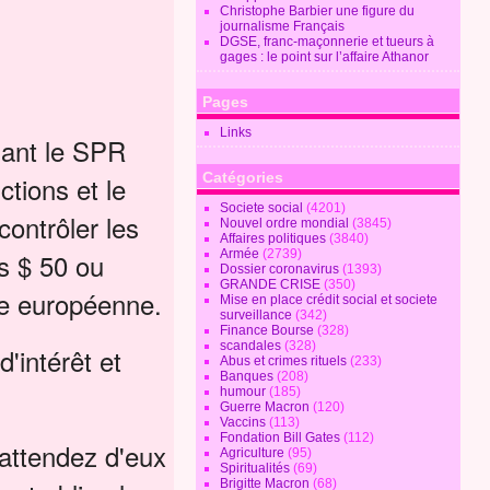
Christophe Barbier une figure du
journalisme Français
DGSE, franc-maçonnerie et tueurs à
gages : le point sur l’affaire Athanor
Pages
Links
dant le SPR
Catégories
ctions et le
Societe social
(4201)
contrôler les
Nouvel ordre mondial
(3845)
Affaires politiques
(3840)
es $ 50 ou
Armée
(2739)
Dossier coronavirus
(1393)
GRANDE CRISE
(350)
ie européenne.
Mise en place crédit social et societe
surveillance
(342)
Finance Bourse
(328)
scandales
(328)
d'intérêt et
Abus et crimes rituels
(233)
Banques
(208)
humour
(185)
Guerre Macron
(120)
Vaccins
(113)
Fondation Bill Gates
(112)
 attendez d'eux
Agriculture
(95)
Spiritualités
(69)
Brigitte Macron
(68)