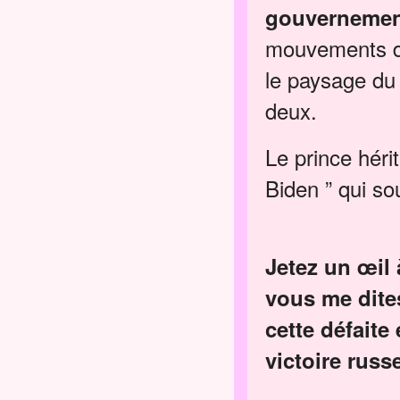
gouvernement 
mouvements dip
le paysage du
deux.
Le prince hér
Biden ” qui s
Jetez un œil 
vous me dite
cette défaite
victoire russ