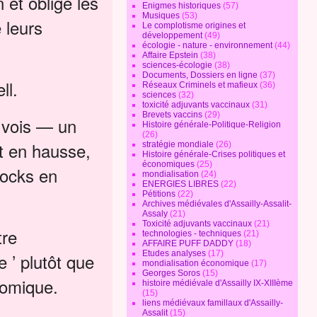
 et oblige les
Enigmes historiques
(57)
Musiques
(53)
 leurs
Le complotisme origines et
développement
(49)
écologie - nature - environnement
(44)
Affaire Epstein
(38)
sciences-écologie
(38)
Documents, Dossiers en ligne
(37)
ll.
Réseaux Criminels et mafieux
(36)
sciences
(32)
toxicité adjuvants vaccinaux
(31)
Brevets vaccins
(29)
 vois — un
Histoire générale-Politique-Religion
(26)
t en hausse,
stratégie mondiale
(26)
Histoire générale-Crises politiques et
économiques
(25)
tocks en
mondialisation
(24)
ENERGIES LIBRES
(22)
Pétitions
(22)
Archives médiévales d'Assailly-Assalit-
Assaly
(21)
Toxicité adjuvants vaccinaux
(21)
tre
technologies - techniques
(21)
AFFAIRE PUFF DADDY
(18)
Etudes analyses
(17)
e ’ plutôt que
mondialisation économique
(17)
Georges Soros
(15)
nomique.
histoire médiévale d'Assailly IX-XIIIème
(15)
liens médiévaux famillaux d'Assailly-
Assalit
(15)