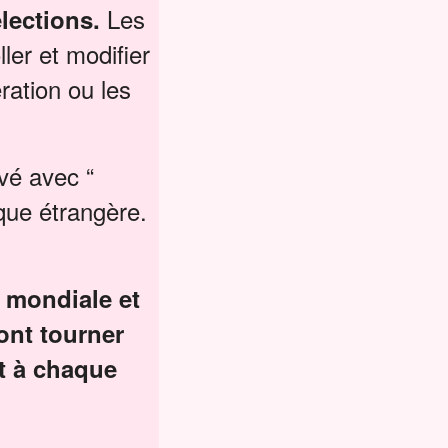
Les
élections.
ler et modifier
ation ou les
vé avec “
que étrangère.
n mondiale et
ont tourner
nt à chaque