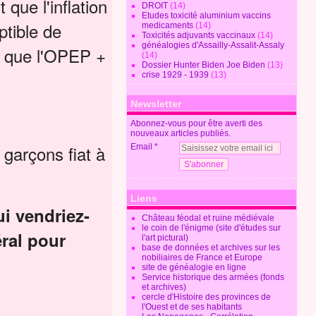
que l'inflation
DROIT
(14)
Etudes toxicité aluminium vaccins
ptible de
medicaments
(14)
Toxicités adjuvants vaccinaux
(14)
généalogies d'Assailly-Assalit-Assaly
et que l'OPEP +
(14)
Dossier Hunter Biden Joe Biden
(13)
crise 1929 - 1939
(13)
Newsletter
Abonnez-vous pour être averti des
nouveaux articles publiés.
 garçons fiat à
Email
Liens
ui vendriez-
Château féodal et ruine médiévale
le coin de l'énigme (site d'études sur
éral pour
l'art pictural)
base de données et archives sur les
nobiliaires de France et Europe
site de généalogie en ligne
Service historique des armées (fonds
et archives)
cercle d'Histoire des provinces de
l'Ouest et de ses habitants