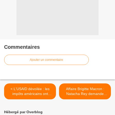
Commentaires
Ajouter un commentaire
< L'USAID dévoilée : les
Affaire Brigitte Macron :
impôts américains ont
Natacha Rey demande
secrètement financé le
l’asile politique à Piotr
développement du COVID-
Tolstoï pour cause de
19 et la dissimulation d'un
persécutions judiciaires >
Hébergé par Overblog
laboratoire biologique