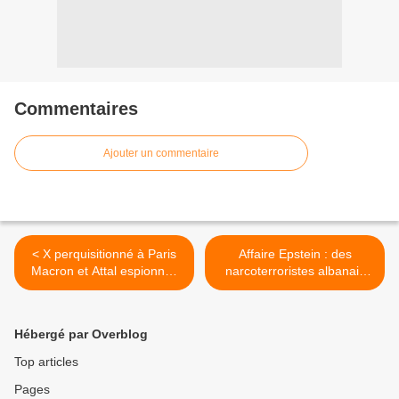
Commentaires
Ajouter un commentaire
< X perquisitionné à Paris
Affaire Epstein : des
Macron et Attal espionnés
narcoterroristes albanais
par Israël les révélations de
ont facilité le trafic de plus
Me. Juan Branco
d’un million d’enfants pour
des élites occidentales
Hébergé par Overblog
dérangées et corrompues >
Top articles
Pages