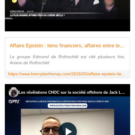
Affaire Epstein : liens financiers, affaires entre les Rothschild et Epstein - Vouillé un peu d'Histoire
Le groupe Edmond de Rothschild est cité plusieurs fois,
Ariane de Rothschild
https://www.henrydarthenay.com/2026/02/affaire-epstein-liens-financiers-affaires-entre-les-rothschild-et-epstein.html