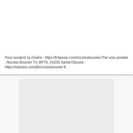
Pour soutenir la chaîne : https://fr.tipeee.com/nicolasbouvier/ Par voie postale
: Nicolas Bouvier TV, BP76, 24200 Sarlat Odysee :
https://odysee.com/@nicolasbouvier:9
___________________________________________________________
_______ Après l'émission...