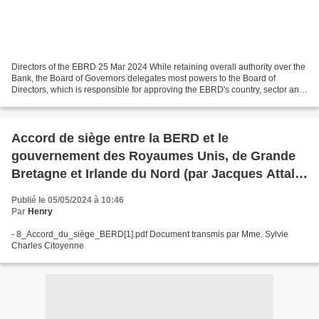
Directors of the EBRD 25 Mar 2024 While retaining overall authority over the
Bank, the Board of Governors delegates most powers to the Board of
Directors, which is responsible for approving the EBRD's country, sector and
thematic strategies, policies...
Accord de siège entre la BERD et le
gouvernement des Royaumes Unis, de Grande
Bretagne et Irlande du Nord (par Jacques Attali
et John Major)
Publié le 05/05/2024 à 10:46
Par
Henry
- 8_Accord_du_siège_BERD[1].pdf Document transmis par Mme. Sylvie
Charles Citoyenne