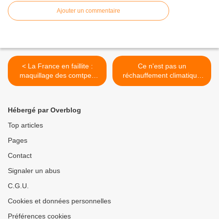
Ajouter un commentaire
< La France en faillite :
Ce n'est pas un
maquillage des comtpes
réchauffement climatique
publics
mais un ralentissement net
du gulf stream ! >
Hébergé par Overblog
Top articles
Pages
Contact
Signaler un abus
C.G.U.
Cookies et données personnelles
Préférences cookies