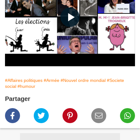
#Affaires politiques
#Armée
#Nouvel ordre mondial
#Societe
social
#humour
Partager