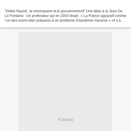
"Didier Raoult , la chloroquine et le gouvernement" Une fable à la Jean De
La Fontaine : Un professeur qui en 2003 disait : « La France apparaît comme
l’un des moins bien préparés à un problème d’épidémie massive » «Il y a eu
démission, accuse ce spécialiste...
Publicité