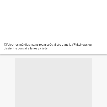
💥À tout les mérdias mainstream spécialisés dans la #FakeNews qui
disaient le contraire tenez ça 🖕🖕