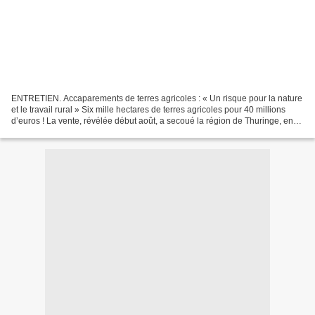
ENTRETIEN. Accaparements de terres agricoles : « Un risque pour la nature
et le travail rural » Six mille hectares de terres agricoles pour 40 millions
d’euros ! La vente, révélée début août, a secoué la région de Thuringe, en
Allemagne. L’est de l’Europe...