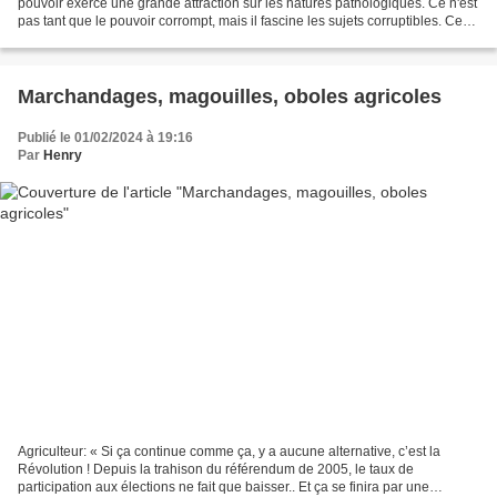
pouvoir exerce une grande attraction sur les natures pathologiques. Ce n'est
pas tant que le pouvoir corrompt, mais il fascine les sujets corruptibles. Ces
gens ont tendance à s'enivrer...
Marchandages, magouilles, oboles agricoles
Publié le 01/02/2024 à 19:16
Par
Henry
Agriculteur: « Si ça continue comme ça, y a aucune alternative, c’est la
Révolution ! Depuis la trahison du référendum de 2005, le taux de
participation aux élections ne fait que baisser.. Et ça se finira par une