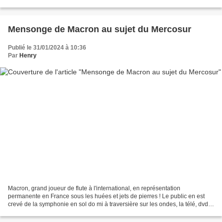
Révolution !! » La trahison du référendum...
Mensonge de Macron au sujet du Mercosur
Publié le 31/01/2024 à 10:36
Par
Henry
Macron, grand joueur de flute à l'international, en représentation
permanente en France sous les huées et jets de pierres ! Le public en est
crevé de la symphonie en sol do mi à traversière sur les ondes, la télé, dvd,
blue ray, k7 vidéo, disques 33,...