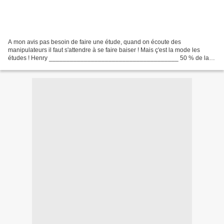
A mon avis pas besoin de faire une étude, quand on écoute des
manipulateurs il faut s'attendre à se faire baiser ! Mais ç'est la mode les
études ! Henry _____________________________________ 50 % de la
population accepte des affirmations fausses ou trompeuses...