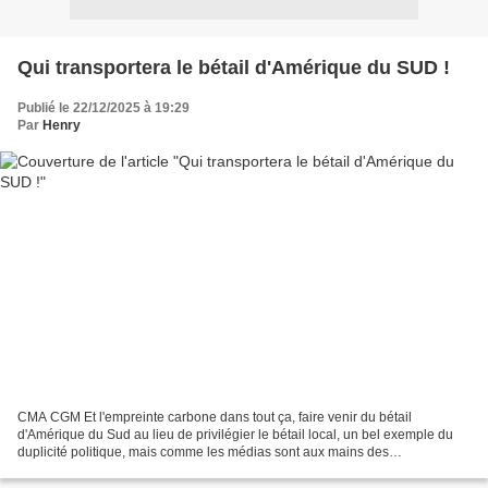
Qui transportera le bétail d'Amérique du SUD !
Publié le 22/12/2025 à 19:29
Par
Henry
CMA CGM Et l'empreinte carbone dans tout ça, faire venir du bétail
d'Amérique du Sud au lieu de privilégier le bétail local, un bel exemple du
duplicité politique, mais comme les médias sont aux mains des
"entrepreneurs" ! 📼 Extrait 3/6 de https://youtu.be/hTK8tNui8v0...