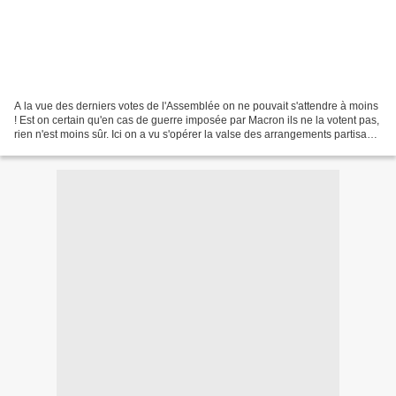
A la vue des derniers votes de l'Assemblée on ne pouvait s'attendre à moins
! Est on certain qu'en cas de guerre imposée par Macron ils ne la votent pas,
rien n'est moins sûr. Ici on a vu s'opérer la valse des arrangements partisans
et non pas l'intérêt...