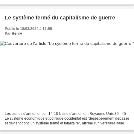
Américains en France depuis le début...
Le système fermé du capitalisme de guerre
Publié le 18/03/2024 à 17:55
Par
Henry
Les usines d'armement en 14-18 Usine d'armement Royaume Unis 39 - 45
Le système économique et politique occidental est "désespérément dépassé
et devient donc un système fermé et totalitaire", affirme l'universitaire italien
Fabio Vighi. Les quelques super-riches...