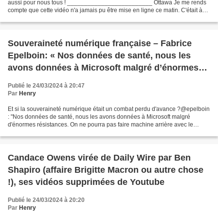
aussi pour nous tous ! _________________________ Ottawa Je me rends
compte que cette vidéo n'a jamais pu être mise en ligne ce matin. C'était à
Ottawa la capitale mondiale de la liberté....
Souveraineté numérique française – Fabrice
Epelboin: « Nos données de santé, nous les
avons données à Microsoft malgré d’énormes
résistances. On ne pourra pas faire machine
Publié le 24/03/2024 à 20:47
arrière avec le gouvernement actuel »
Par
Henry
Et si la souveraineté numérique était un combat perdu d'avance ?@epelboin
: "Nos données de santé, nous les avons données à Microsoft malgré
d'énormes résistances. On ne pourra pas faire machine arrière avec le
gouvernement actuel" https://t.co/iBhmXZwHe9...
Candace Owens virée de Daily Wire par Ben
Shapiro (affaire Brigitte Macron ou autre chose
!), ses vidéos supprimées de Youtube
Publié le 24/03/2024 à 20:20
Par
Henry