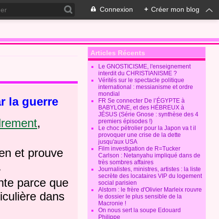
Connexion
+
Créer mon blog
Articles Récents
Le GNOSTICISME, l'enseignement
interdit du CHRISTIANISME ?
Vérités sur le spectacle politique
international : messianisme et ordre
mondial
r la guerre
FR Se connecter De l’ÉGYPTE à
BABYLONE, et des HÉBREUX à
JÉSUS (Série Gnose : synthèse des 4
drement
,
premiers épisodes !)
Le choc pétrolier pour la Japon va t il
provoquer une crise de la dette
jusqu'aux USA
Film investigation de R=Tucker
en et prouve
Carlson : Netanyahu impliqué dans de
très sombres affaires
.
Journalistes, ministres, artistes : la liste
secrète des locataires VIP du logement
ante parce que
social parisien
Alstom : le frère d'Olivier Marleix rouvre
iculière dans
le dossier le plus sensible de la
Macronie !
On nous sert la soupe Edouard
Philippe