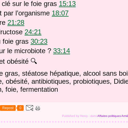
clé sur le foie gras
15:13
it par l’organisme
18:07
cre
21:28
fructose
24:21
 foie gras
30:23
ur le microbiote ?
33:14
t obésité 🔍
ie gras, stéatose hépatique, alcool sans boi
, obésité, antibiotiques, probiotiques, Didi
n, foie, fermentation
Repost
0
Published by Henry
-
dans
Affaires politiques
Arm