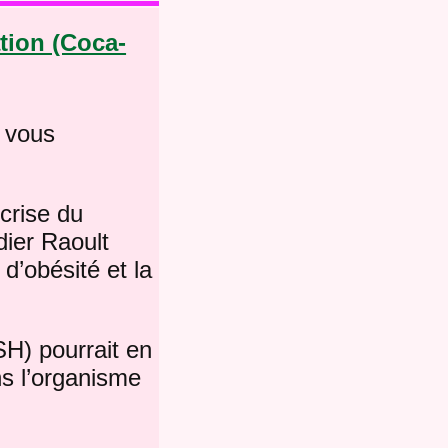
ation (Coca-
e vous
 crise du
dier Raoult
 d’obésité et la
SH) pourrait en
ns l’organisme