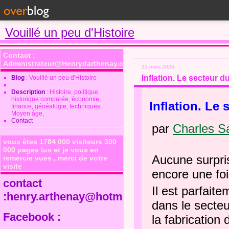
Vouillé un peu d'Histoire
Contact :
Administrateur@Henrydarthenay.com
31 mars 2026
Inflation. Le secteur d
Blog
: Vouillé un peu d'Histoire
Description
: Histoire, politique
historique comparée, économie,
Inflation. Le
finance, généalogie, techniques
Moyen âge,
Contact
par
Charles S
vous êtes 1784 000 visiteurs 300
000 pages lus et je vous en
Aucune surpri
remercie vues , merci de votre
visite
encore une foi
contact
Il est parfait
:henry.arthenay@hotmail.fr
dans le secteu
Facebook :
la fabrication