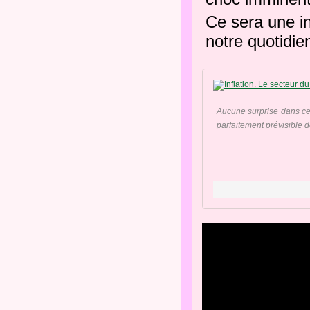
Ce sera une in
notre quotidie
Aucune surprise dans ce 
parfaitement prévisible de