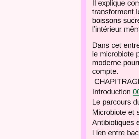
Il explique c
transforment l
boissons sucré
l’intérieur mê
Dans cet entre
le microbiote 
moderne pourr
compte.
CHAPITRA
Introduction
0
Le parcours d
Microbiote et
Antibiotiques 
Lien entre bac