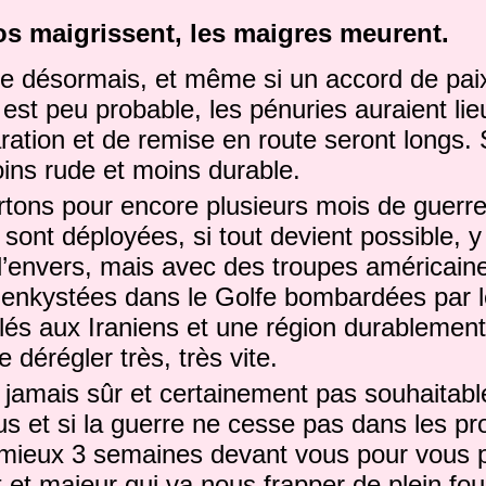
s maigrissent, les maigres meurent.
ive désormais, et même si un accord de paix
est peu probable, les pénuries auraient lieu
ation et de remise en route seront longs.
ins rude et moins durable.
rtons pour encore plusieurs mois de guerre
 sont déployées, si tout devient possible, 
l’envers, mais avec des troupes américaine
enkystées dans le Golfe bombardées par 
ilés aux Iraniens et une région durablemen
e dérégler très, très vite.
st jamais sûr et certainement pas souhaitable
lus et si la guerre ne cesse pas dans les pr
mieux 3 semaines devant vous pour vous 
et majeur qui va nous frapper de plein fou