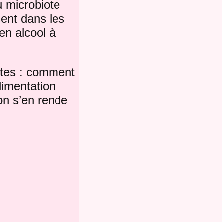
u microbiote
sent dans les
en alcool à
rètes : comment
alimentation
on s’en rende