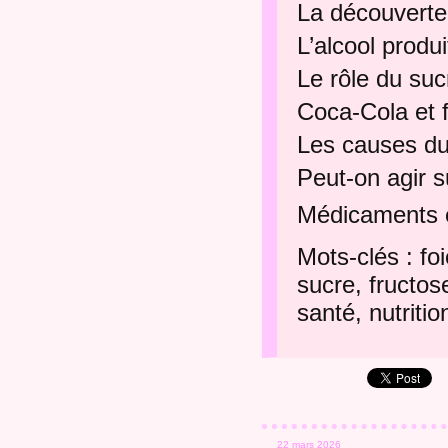
La découverte 
L’alcool produ
Le rôle du su
Coca-Cola et 
Les causes du
Peut-on agir s
Médicaments e
Mots-clés : fo
sucre, fructose
santé, nutritio
22 mars 2026