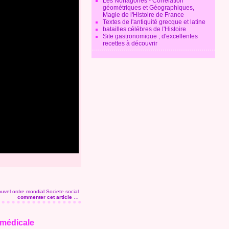
Les Nonagones - Corrélation
géométriques et Géographiques,
Magie de l'Histoire de France
Textes de l'antiquité grecque et latine
batailles célébres de l'Histoire
Site gastronomique ; d'excellentes
recettes à découvrir
uvel ordre mondial
Societe social
commenter cet article
…
e médicale