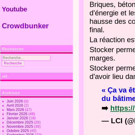
Briques, béton
Youtube
d’énergie et l
hausse des coû
Crowdbunker
final.
La réaction es
Stocker permet
Recherche
marges.
Stocker permet
d’avoir lieu d
réf.
« Ça va ê
Archives
du bâtimen
Juin 2026
(1)
Avril 2026
(2)
➡️
https:
Mars 2026
(17)
Février 2026
(46)
Janvier 2026
(18)
— LCI (@
Décembre 2025
(28)
Novembre 2025
(39)
Octobre 2025
(40)