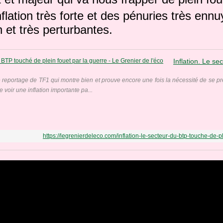
flation très forte et des pénuries très en
n et très perturbantes.
reportage de TF1 qui montre bien et prouve encore une fois la nécessité de se prépa
 voir une inflation importante pa...
https://legrenierdeleco.com/inflation-le-secteur-du-btp-touche-de-p