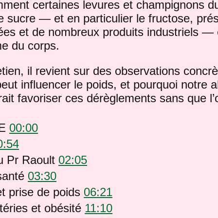
omment certaines levures et champignons d
e sucre — et en particulier le fructose, pré
es et de nombreux produits industriels — 
me du corps.
tien, il revient sur des observations conc
peut influencer le poids, et pourquoi notre 
ait favoriser ces dérèglements sans que l’
GE
00:00
0:54
u Pr Raoult
02:05
 santé
03:30
et prise de poids
06:21
téries et obésité
11:10