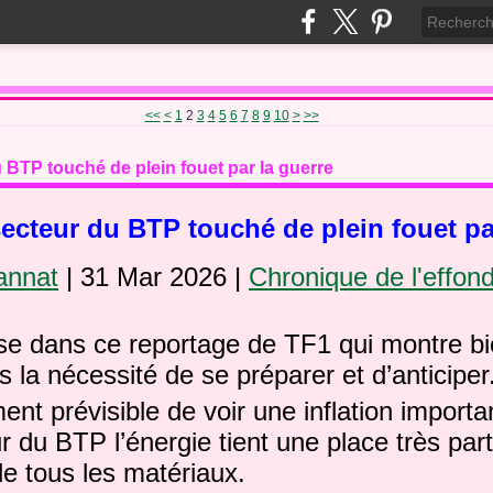
20
30
40
50
60
70
80
90
100
200
300
400
<<
<
1
2
3
4
5
6
7
8
9
10
>
>>
u BTP touché de plein fouet par la guerre
 secteur du BTP touché de plein fouet pa
annat
|
31 Mar 2026
|
Chronique de l'effon
se dans ce reportage de TF1 qui montre bi
s la nécessité de se préparer et d’anticiper
ement prévisible de voir une inflation import
r du BTP l’énergie tient une place très part
 de tous les matériaux.