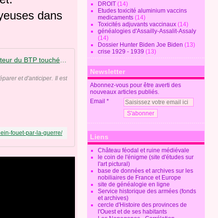
DROIT
(14)
Etudes toxicité aluminium vaccins
nuyeuses dans
medicaments
(14)
Toxicités adjuvants vaccinaux
(14)
généalogies d'Assailly-Assalit-Assaly
(14)
Dossier Hunter Biden Joe Biden
(13)
crise 1929 - 1939
(13)
Inflation. Le secteur du BTP touché de plein fouet par la guerre - Le Grenier de l'éco
Newsletter
rer et d'anticiper. Il est
Abonnez-vous pour être averti des
nouveaux articles publiés.
Email
lein-fouet-par-la-guerre/
Liens
Château féodal et ruine médiévale
le coin de l'énigme (site d'études sur
l'art pictural)
base de données et archives sur les
nobiliaires de France et Europe
site de généalogie en ligne
Service historique des armées (fonds
et archives)
cercle d'Histoire des provinces de
l'Ouest et de ses habitants