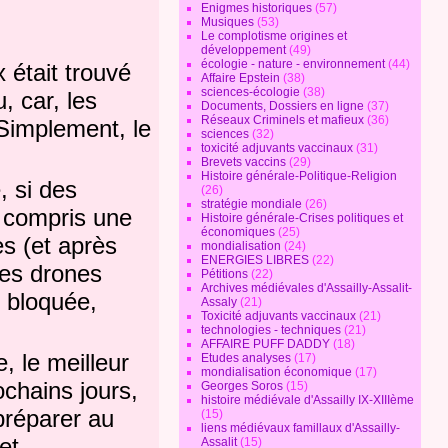
Enigmes historiques
(57)
Musiques
(53)
Le complotisme origines et
développement
(49)
écologie - nature - environnement
(44)
 était trouvé
Affaire Epstein
(38)
sciences-écologie
(38)
, car, les
Documents, Dossiers en ligne
(37)
Réseaux Criminels et mafieux
(36)
 Simplement, le
sciences
(32)
toxicité adjuvants vaccinaux
(31)
Brevets vaccins
(29)
Histoire générale-Politique-Religion
, si des
(26)
stratégie mondiale
(26)
y compris une
Histoire générale-Crises politiques et
économiques
(25)
s (et après
mondialisation
(24)
ENERGIES LIBRES
(22)
les drones
Pétitions
(22)
Archives médiévales d'Assailly-Assalit-
t bloquée,
Assaly
(21)
Toxicité adjuvants vaccinaux
(21)
technologies - techniques
(21)
AFFAIRE PUFF DADDY
(18)
, le meilleur
Etudes analyses
(17)
mondialisation économique
(17)
ochains jours,
Georges Soros
(15)
histoire médiévale d'Assailly IX-XIIIème
préparer au
(15)
liens médiévaux famillaux d'Assailly-
et.
Assalit
(15)