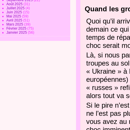
Septembre 2025
(22)
Août 2025
(31)
Quand les gro
Juillet 2025
(4)
Juin 2025
(15)
Mai 2025
(59)
Quoi qu’il arr
Avril 2025
(51)
Mars 2025
(39)
demain ce qui 
Février 2025
(75)
Janvier 2025
(56)
temps de répar
choc serait mo
Là, si nous pa
troupes au sol
« Ukraine » à 
européennes) 
« russes » ref
alors tout va s
Si le pire n’e
ne l’est pas p
vous avez au 
choc imminent 