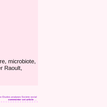
re, microbiote,
er Raoult,
ée
Etudes analyses
Societe social
commenter cet article
…