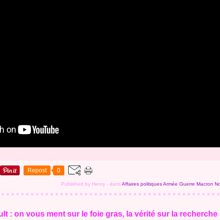
Repost
0
Published by Henry
-
dans
Affaires politiques
Armée
Guerre Macron
No
t : on vous ment sur le foie gras, la vérité sur la recherch