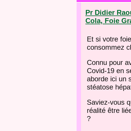
Pr Didier Rao
Cola, Foie Gr
Et si votre foi
consommez ch
Connu pour avo
Covid-19 en se
aborde ici un s
stéatose hépat
Saviez-vous qu
réalité être l
?