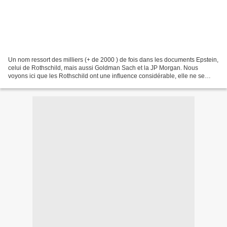
Un nom ressort des milliers (+ de 2000 ) de fois dans les documents Epstein,
celui de Rothschild, mais aussi Goldman Sach et la JP Morgan. Nous
voyons ici que les Rothschild ont une influence considérable, elle ne se
limite pas à la banque, mais le plus...