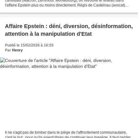
candidats (Macron, Zemmour, Montebourg), on retrouve le réseau dans
l'affaire Epstein plus ou moins directement. Régis de Castelnau (avocat)
alerte sur le noyautage des Institutions afin...
Affaire Epstein : déni, diversion, désinformation,
attention à la manipulation d'Etat
Publié le 15/02/2026 à 16:55
Par
Henry
Il ne s'agit pas de tomber dans le piège de l'affrontement communautaire,
c'est le but ; pour qu'ils soient libres de continuer leur manège. Il faut garder